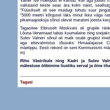
Valner ise mäetipus ei käinud, küll aga jõudis 
vallutasid teiste seas ära kolm naist, sealhu
"Füüsiliselt oli see muidugi tohutu suur pingu
"5000 meetri kõrgusel läks minul ikka väga ra
pikamaajooksja sõnul olevat maratoni joosta ker
Tagasitee Elbruselt Moskvani oli grupile rä
Lõuna-Venemaad tabas kuumalaine ning soojakraa
Sulev Valneri sõnul oli matk osale grupist ime
aga ettevalmistus tõusuks Himaalajasse 
mäetippu. Eesti rekord on seni Kommunismi mäe
m)
Riho Västrikule ning Kadri ja Sulev Valne
mälestuse ööbimine liustiku serval ja öine tõ
Tagasi