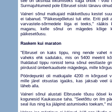
see on üksinda liikumiseks väga ohtlik - võib
Surmajuhtumeid pole Elbrusel siiski tänavu olnud
Valneri sõnul matkajaid mäkketõusu kestel su
ei tabanud. "Päikesepõletusi tuli ette. Eriti pidi
varvastele-sõrmedele liiga ei teeks," rääkis
maganu, kelle sõnul on mägedes kõige 
päikesetõusu.
Raskem kui maraton
"Elbrusel on kaks tippu, ning nende vahet n
vaheks ehk sadulaks, mis on 5400 meetrit kõr
Ihaldatud tippu ronisid tema sõnul eestlaste gr
piirdusid ümberkaudsete mägedega, mille kõrgus 
Pöördepunkt oli matkajaile 4200 m kõrgusel v
mille järel otsustas igaüks, kas jaksab veel 
läheb alla.
Valneri sõnul alustati Elbrusele tõusu öösel k
kogunesid Kaukasuse taha. "Seetõttu on ilm pä
seal ilus ning ka jääpind astumiseks toekam," mä