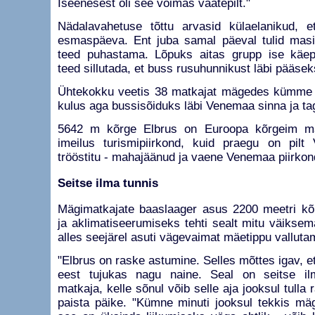
Iseenesest oli see võimas vaatepilt."
Nädalavahetuse tõttu arvasid külaelanikud, e
esmaspäeva. Ent juba samal päeval tulid masi
teed puhastama. Lõpuks aitas grupp ise käep
teed sillutada, et buss rusuhunnikust läbi pääsek
Ühtekokku veetis 38 matkajat mägedes kümme
kulus aga bussisõiduks läbi Venemaa sinna ja ta
5642 m kõrge Elbrus on Euroopa kõrgeim mäg
imeilus turismipiirkond, kuid praegu on pilt
trööstitu - mahajäänud ja vaene Venemaa piirkon
Seitse ilma tunnis
Mägimatkajate baaslaager asus 2200 meetri kõ
ja aklimatiseerumiseks tehti sealt mitu väikse
alles seejärel asuti vägevaimat mäetippu valluta
"Elbrus on raske astumine. Selles mõttes igav, et
eest tujukas nagu naine. Seal on seitse il
matkaja, kelle sõnul võib selle aja jooksul tulla 
paista päike. "Kümne minuti jooksul tekkis mä