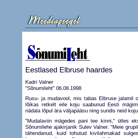
Eestlased Elbruse haardes
Kadri Valner
"Sõnumileht" 06.08.1998
Rusu- ja mudavool, mis tabas Elbruse jalamil o
lõikas retkelt eile koju saabunud Eesti mägi
nädala lõpul ära väljapääsu ning sundis neid koj
"Mudalaviin mägedes pani tee kinni," ütles eks
Sõnumilehe ajakirjanik Sulev Valner. "Meie grupil
tähendanud, kuid tohutud kivilahmakad sulges