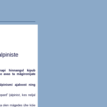
lpiniste
napi hinnangul kipub
e avas ta mägironijate
lpinismi ajaloost ning
rd” (alpinist, kes neljal
ega olen mägedes ühe köie