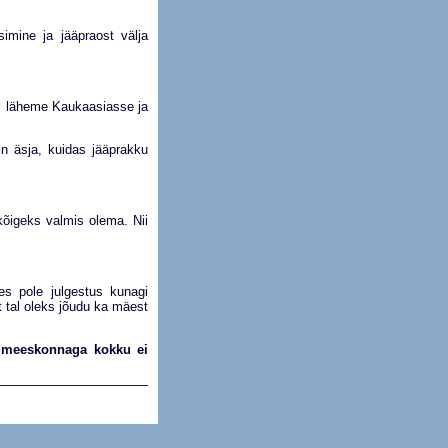
simine ja jääpraost välja
el läheme Kaukaasiasse ja
in äsja, kuidas jääprakku
kõigeks valmis olema. Nii
es pole julgestus kunagi
t tal oleks jõudu ka mäest
s meeskonnaga kokku ei