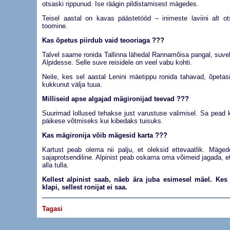
otsaski rippunud. Ise räägin pildistamisest mägedes.
Teisel aastal on kavas päästetööd – inimeste laviini alt ot
toomine.
Kas õpetus piirdub vaid teooriaga ???
Talvel saame ronida Tallinna lähedal Rannamõisa pangal, suv
Alpidesse. Selle suve reisidele on veel vabu kohti.
Neile, kes sel aastal Lenini mäetippu ronida tahavad, õpetas
kukkunut välja tuua.
Milliseid apse algajad mägironijad teevad ???
Suurimad lollused tehakse just varustuse valimisel. Sa pead 
päikese võtmiseks kui kibedaks tuisuks.
Kas mägironija võib mägesid karta ???
Kartust peab olema nii palju, et oleksid ettevaatlik. Mäged
sajaprotsendiline. Alpinist peab oskama oma võimeid jagada, e
alla tulla.
Kellest alpinist saab, näeb ära juba esimesel mäel. Ke
klapi, sellest ronijat ei saa.
Tagasi