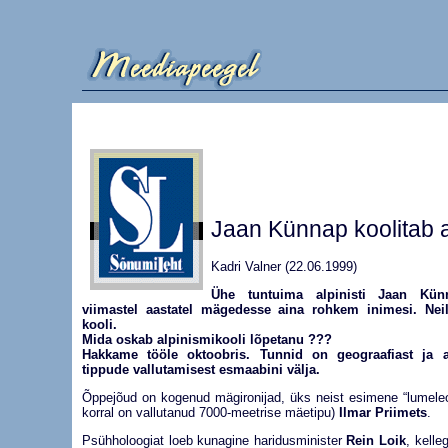
Jaan Künnap koolitab a
Kadri Valner (22.06.1999)
Ühe tuntuima alpinisti Jaan Kün
viimastel aastatel mägedesse aina rohkem inimesi. Neil
kooli.
Mida oskab alpinismikooli lõpetanu ???
Hakkame tööle oktoobris. Tunnid on geograafiast ja a
tippude vallutamisest esmaabini välja.
Õppejõud on kogenud mägironijad, üks neist esimene “lumeleopa
korral on vallutanud 7000-meetrise mäetipu)
Ilmar Priimets
.
Psühholoogiat loeb kunagine haridusminister
Rein Loik
, kell