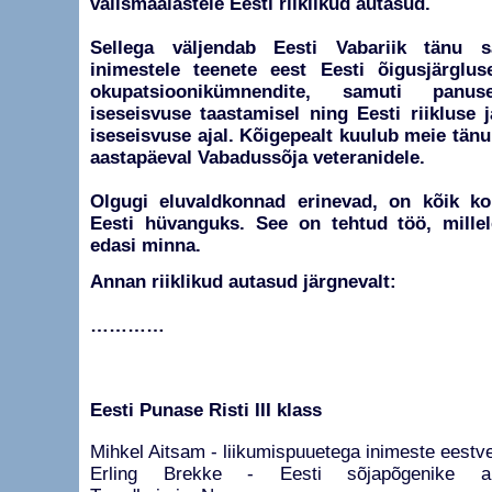
välismaalastele Eesti riiklikud autasud.
Sellega väljendab Eesti Vabariik tänu s
inimestele teenete eest Eesti õigusjärgluse
okupatsioonikümnendite, samuti panus
iseseisvuse taastamisel ning Eesti riikluse 
iseseisvuse ajal. Kõigepealt kuulub meie tänu 
aastapäeval Vabadussõja veteranidele.
Olgugi eluvaldkonnad erinevad, on kõik k
Eesti hüvanguks. See on tehtud töö, mille
edasi minna.
Annan riiklikud autasud järgnevalt:
…………
Eesti Punase Risti III klass
Mihkel Aitsam - liikumispuuetega inimeste eestv
Erling Brekke - Eesti sõjapõgenike abi