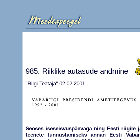
985. Riiklike autasude andmine
"Riigi Teataja" 02.02.2001
Seoses iseseisvuspäevaga ning Eesti riigile 
teenete tunnustamiseks annan Eesti Vabari