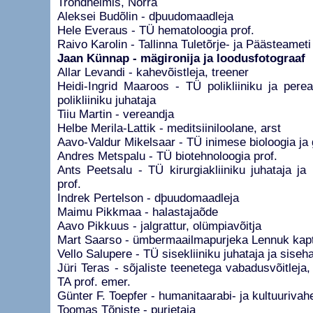
Trondheimis, Norra
Aleksei Budõlin - dþuudomaadleja
Hele Everaus - TÜ hematoloogia prof.
Raivo Karolin - Tallinna Tuletõrje- ja Päästeamet
Jaan Künnap - mägironija ja loodusfotograaf
Allar Levandi - kahevõistleja, treener
Heidi-Ingrid Maaroos - TÜ polikliiniku ja perea
polikliiniku juhataja
Tiiu Martin - vereandja
Helbe Merila-Lattik - meditsiiniloolane, arst
Aavo-Valdur Mikelsaar - TÜ inimese bioloogia ja 
Andres Metspalu - TÜ biotehnoloogia prof.
Ants Peetsalu - TÜ kirurgiakliiniku juhataja ja k
prof.
Indrek Pertelson - dþuudomaadleja
Maimu Pikkmaa - halastajaõde
Aavo Pikkuus - jalgrattur, olümpiavõitja
Mart Saarso - ümbermaailmapurjeka Lennuk kap
Vello Salupere - TÜ sisekliiniku juhataja ja siseha
Jüri Teras - sõjaliste teenetega vabadusvõitleja,
TA prof. emer.
Günter F. Toepfer - humanitaarabi- ja kultuuriva
Toomas Tõniste - purjetaja