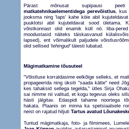
Pärast mõnusat supipausi pee
matkatehnikaelementidega perevõistlus
, ku
jooksma ning 'laps' kahe köie abil kujuteldava
puuklotsi abil kujuteldavat sood ületama. 
võistkonnast olid enamik küll nö. liba-pered
moodustasid näiteks täiskasvanud külalisvõis
lapsed), ent võimalikult paljudele võistlusrõ
olid sellised
'tehingud'
täiesti lubatud.
Mägimatkamine tõusuteel
"Võistluse korraldasime eelkõige selleks, et mat
propageerida ning üksiti "saada kätte" need Jõ
kes tahaksid sellega tegelda," ütles Sirja Ohak
sai nimme nii valitud, et kogu tegevus oleks sill
hästi jälgitav. Edaspidi tahame noortega tõ
hakata. Plaanis on minna ka spetsiaalsele ro
neist on rajatud hiljuti
Tartus avatud Lõunakesk
Tuntud mägimatkaja, foto- ja filmimees, Lumeleo
Jaan Künnap
avaldas autasustamisel arvamust, 