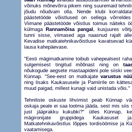
võinuks mõnevõrra pikem ning suuremaid tehnilisi
jõudu nõudvam olla. Nende klubi korraldata
päästetööde võistlused on sellega võrrelde
Viimane päästetööde võistlus toimus näiteks 
külmaga
Rannamõisa pangal
, kusjuures võit
tunni sisse, viimased aga naasnud rajalt all
Kevadise matkatehnikavõistluse kavatsevad kü
lausa kahepäevase.
"Eesti mägimatkamine toibub vahepealsest rahap
sulgemisest tingitud mõõnast ning on
taa
nõukogude aegsete mastaapideni pole siiski veel
Künnap. "See-eest on matkajate
varustus nü
ning lisaks Kaukasusele ja Pamiirile on kättes
muud paigad, millest kunagi vaid unistada võis."
Tehniliste oskuste lihvimist peab Künnap vä
oskaja peale ei saa lootma jääda, sest mis siis 
just jääprakku kukubki?" ütles Künnap, ke
mägironijate gruppidega Kaukasusel j
Matkatehnikavõistlus lõppes tordisöömise ja K
vaatamisega.