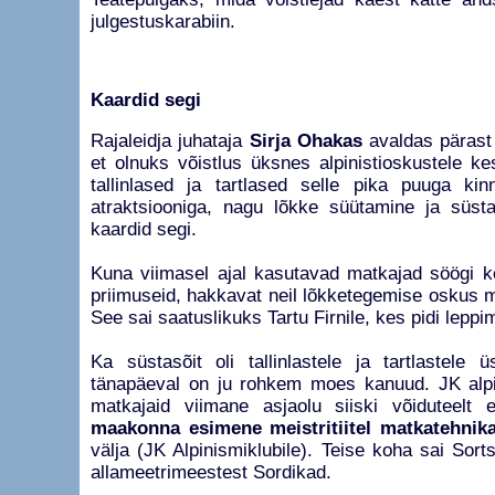
julgestuskarabiin.
Kaardid segi
Rajaleidja juhataja
Sirja Ohakas
avaldas pärast 
et olnuks võistlus üksnes alpinistioskustele k
tallinlased ja tartlased selle pika puuga kin
atraktsiooniga, nagu lõkke süütamine ja süsta
kaardid segi.
Kuna viimasel ajal kasutavad matkajad söögi ke
priimuseid, hakkavat neil lõkketegemise oskus 
See sai saatuslikuks Tartu Firnile, kes pidi lepp
Ka süstasõit oli tallinlastele ja tartlastele 
tänapäeval on ju rohkem moes kanuud. JK alpi
matkajaid viimane asjaolu siiski võiduteelt 
maakonna esimene meistritiitel matkatehnik
välja (JK Alpinismiklubile). Teise koha sai Sor
allameetrimeestest Sordikad.