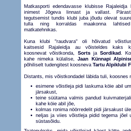
Matkasporti edendavasse klubisse Rajaleidj
inimest Jõgeva linnast ja vallast. Pärast 
tegutsemist tundis klubi juba jõudu olevat suu
tulla ning korraldas maakonna lahtised 
matkatehnikas.
Kuna klubi "raudvara" oli hõivatud võistlu
kaitsesid Rajaleidja au võisteldes kaks kl
koosnevat võistkonda,
Sorts
ja
Sordikad
. Ko
kahe nimeka külalise,
Jaan Künnapi Alpinis
põhiliselt tudengitest koosneva
Tartu Alpiklubi F
Distants, mis võistkondadel läbida tuli, koosnes n
esimene võistleja pidi laskuma köie abil u
järsakust,
teine süütama valmis pandud kuivmaterjali
kahe köie abil jõe,
kolmas ronima nöörredelit pidi järsakust ül
neljas ja viies võistleja pidid tegema jõe
süstasõidu.
Teatepulgaks, mida võistlejad käest kätte ands