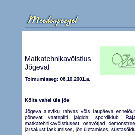
Matkatehnikavõistlus
Jõgeval
Toimumisaeg: 06.10.2001.a.
Köite vahel üle jõe
Jõgeva aleviku rahvas võis laupäeva ennelõuna
põnevat vaatepilti jälgida: spordiklubi
Raja
matkatehnikavõistlusest osavõtjad demonstre
järsakust laskumises, jõe ületamises, süstasõidu