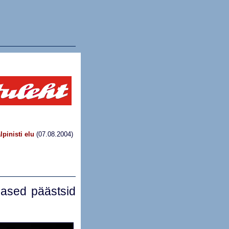
pinisti elu
(07.08.2004)
lased päästsid