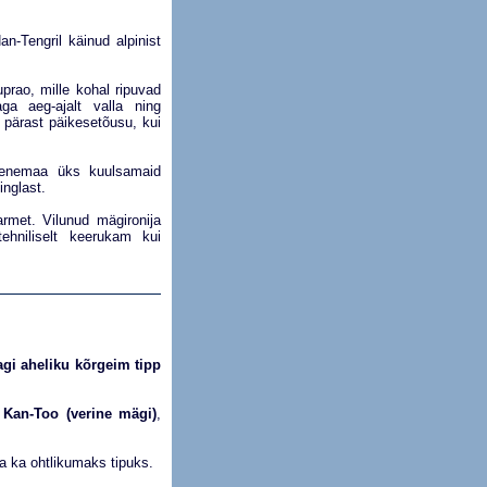
an-Tengril käinud alpinist
prao, mille kohal ripuvad
a aeg-ajalt valla ning
l pärast päikesetõusu, kui
 Venemaa üks kuulsamaid
inglast.
Sarmet. Vilunud mägironija
hniliselt keerukam kui
gi aheliku kõrgeim tipp
a
Kan-Too (verine mägi)
,
 ka ohtlikumaks tipuks.