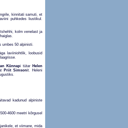
rile, kinnitati samuti, et
viini puhkedes liustikul.
 tshehhi, kolm venelast ja
haiglas.
 umbes 50 alpinisti.
a laviiniohtlik, loobusid
laagrisse.
aan Künnap
i tütar
Helen
sat
Priit Simson
it. Heleni
ugustiks.
itavad kadunud alpiniste
500-4600 meetri kõrgusel
rjanikele, et viimane, mida