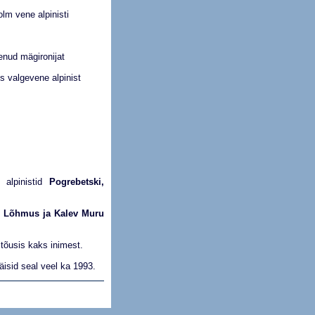
olm vene alpinisti
enud mägironijat
ks valgevene alpinist
 alpinistid
Pogrebetski,
d Lõhmus ja Kalev Muru
u tõusis kaks inimest.
äisid seal veel ka 1993.