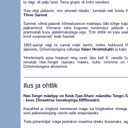
ta nägi, oli palju lund. Tema grupis oli kolm venelast.
'See oligi jäälaviin, mis ohvreid nõudis,' kinnitab neli korda H
Tõivo Sarmet
.
Sarmeti sõnul pääseb kõnealusesse mäetippu läbi kõrge kalju
jääkarniisid. Viimaste taha kogunev lumemass pääseb ag
prantsatab koos jäälahmakatega orgu. 'Eriti ohtlik on käia sea
kivid soojenevad,' teab Sarmet.
1993.aastal nägi ta samal mäel laviini, milles hukkusid
alpiniste, Dzhomolungma vallutaja
Valeri Hrishtshatõi
ja kaks 
'Hrishtshatõi eiras hoiatust ning ronis üles kell 9,' nendib 
nimetab Han-Tengrit raskeks mäeks, kuhu ronimine on te
Dzhomolungma alistamine.
Ilus
ja ohtlik
Han-Tengri mäetipp on Kesk-Tjan-Shani mäestiku Tengri-Ta
- koos 15meetrise lumekupliga 6995meetrit.
Kasahhid ja kirgiisid nimetavad mäge ka türgikeelse nimeg
sest päikeseloojang värvib selle erepunaseks.
Toda püramiidjat mäge peetakse maailma üheks ilusamaks, aga