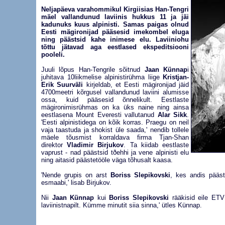
Neljapäeva varahommikul Kirgiisias Han-Tengri
mäel vallandunud laviinis hukkus 11 ja jäi
kadunuks kuus alpinisti. Samas paigas olnud
Eesti mägironijad pääsesid imekombel eluga
ning päästsid kahe inimese elu. Laviiniohu
tõttu jätavad aga eestlased ekspeditsiooni
pooleli.
Juuli lõpus Han-Tengrile sõitnud
Jaan Künnap
i
juhitava 10liikmelise alpinistirühma liige
Kristjan-
Erik Suurväli
kirjeldab, et Eesti mägironijad jäid
4700meetri kõrgusel vallandunud laviini alumisse
ossa, kuid pääsesid õnnelikult. Eestlaste
mägironimisrühmas on ka üks naine ning ainsa
eestlasena Mount Everesti vallutanud
Alar Sikk
.
'Eesti alpinistidega on kõik korras. Praegu on neil
vaja taastuda ja shokist üle saada,' nendib tollele
mäele tõusmist korraldava firma Tjan-Shan
direktor
Vladimir Birjukov
. Ta kiidab eestlaste
vaprust - nad päästsid tðehhi ja vene alpinisti elu
ning aitasid päästetööle väga tõhusalt kaasa.
'Nende grupis on arst
Boriss Slepikovski
, kes andis pääst
esmaabi,' lisab Birjukov.
Nii
Jaan Künnap
kui
Boriss Slepikovski
rääkisid eile ETV
laviinistnapilt. Kümme minutit siia sinna,' ütles Künnap.