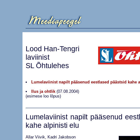
Lood Han-Tengri
laviinist
SL Õhtulehes
Lumelaviinist napilt pääsenud eestlased päästsid kahe al
Ilus ja ohtlik
(07.08.2004)
(esimese loo lõpus)
Lumelaviinist
napilt pääsenud eest
kahe alpinisti elu
Allar Viivik, Kadri Jakobson