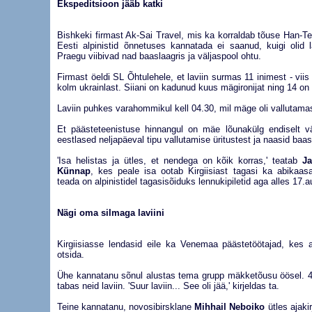
Ekspeditsioon jääb katki
Bishkeki firmast Ak-Sai Travel, mis ka korraldab tõuse Han-Teng
Eesti alpinistid õnnetuses kannatada ei saanud, kuigi olid la
Praegu viibivad nad baaslaagris ja väljaspool ohtu.
Firmast öeldi SL Õhtulehele, et laviin surmas 11 inimest - viis
kolm ukrainlast. Siiani on kadunud kuus mägironijat ning 14 on 
Laviin puhkes varahommikul kell 04.30, mil mäge oli vallutamas
Et päästeteenistuse hinnangul on mäe lõunakülg endiselt väg
eestlased neljapäeval tipu vallutamise üritustest ja naasid baas
'Isa helistas ja ütles, et nendega on kõik korras,' teatab
J
Künnap
, kes peale isa ootab Kirgiisiast tagasi ka abikaa
teada on alpinistidel tagasisõiduks lennukipiletid aga alles 17.a
Nägi oma silmaga laviini
Kirgiisiasse lendasid eile ka Venemaa päästetöötajad, kes a
otsida.
Ühe kannatanu sõnul alustas tema grupp mäkketõusu öösel. 4
tabas neid laviin. 'Suur laviin... See oli jää,' kirjeldas ta.
Teine kannatanu, novosibirsklane
Mihhail Neboiko
ütles ajaki