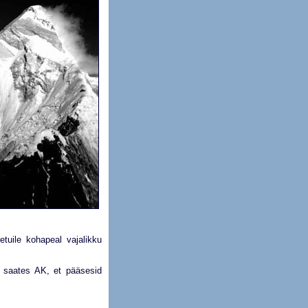
etuile kohapeal vajalikku
 saates AK, et pääsesid