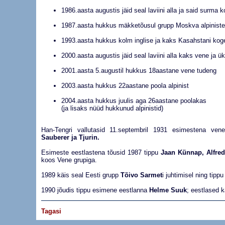
1986.aasta augustis jäid seal laviini alla ja said surma k
1987.aasta hukkus mäkketõusul grupp Moskva alpiniste
1993.aasta hukkus kolm inglise ja kaks Kasahstani kog
2000.aasta augustis jäid seal laviini alla kaks vene ja ü
2001.aasta 5.augustil hukkus 18aastane vene tudeng
2003.aasta hukkus 22aastane poola alpinist
2004.aasta hukkus juulis aga 26aastane poolakas
(ja lisaks nüüd hukkunud alpinistid)
Han-Tengri vallutasid 11.septembril 1931 esimestena vene
Sauberer ja Tjurin.
Esimeste eestlastena tõusid 1987 tippu
Jaan Künnap, Alfre
koos Vene grupiga.
1989 käis seal Eesti grupp
Tõivo Sarmet
i juhtimisel ning tipp
1990 jõudis tippu esimene eestlanna
Helme Suuk
; eestlased k
Tagasi