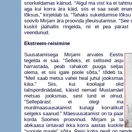
snorkeldamas käinud. “Algul ma vist ka ei tahtn
aga kui korra ära käid, siis ei saa sealt enam
lõksus,” kirjeldab ta. “Tahaks sukeldumise lõksu
soovib Mirjam ära proovida jõeuisutamise. “See 
kuskil jäähallis ringelda, nii et pea pärast
veendunud.
Ekstreem-reisimine
Suusatamisega Mirjami arvates Eestis
tegelda ei saa. “Selleks, et selliseid asju
harrastada, peab rahakott puuga seljas
olema, et siis igale poole sõita,” tõdeb ta.
“Meil saab metsa vahel heal juhul jooksmas
käia.” Siis, kui kooliajal olid
talispordinädalad, käisid nemad Mustamäel
metsas jooksmas, sest lund ei olnud.
“Sellepärast ei olegi ma
murdmaasuusatamist kunagi korralikult
selgeks saanud.” Mäesuusatamist on ta paar
korda Soomes proovinud. Mirjam ja ta
abikaasa üritavad ikka korra aastas kuskile
“soojale maale” sõita. Reisi koha pealt on nen