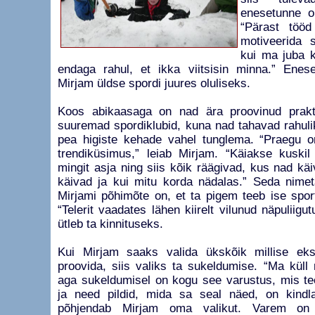
enesetunne on
“Pärast töö
motiveerida 
kui ma juba k
endaga rahul, et ikka viitsisin minna.” Enes
Mirjam üldse spordi juures oluliseks.
Koos abikaasaga on nad ära proovinud praktil
suuremad spordiklubid, kuna nad tahavad rahuli
pea higiste kehade vahel tunglema. “Praegu o
trendiküsimus,” leiab Mirjam. “Käiakse kuskil
mingit asja ning siis kõik räägivad, kus nad käi
käivad ja kui mitu korda nädalas.” Seda nimet
Mirjami põhimõte on, et ta pigem teeb ise spor
“Telerit vaadates lähen kiirelt vilunud näpuliigu
ütleb ta kinnituseks.
Kui Mirjam saaks valida ükskõik millise ek
proovida, siis valiks ta sukeldumise. “Ma küll
aga sukeldumisel on kogu see varustus, mis tee
ja need pildid, mida sa seal näed, on kindla
põhjendab Mirjam oma valikut. Varem on 