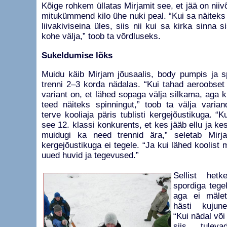
Kõige rohkem üllatas Mirjamit see, et jää on niiv
mitukümmend kilo ühe nuki peal. “Kui sa näitek
liivakiviseina üles, siis nii kui sa kirka sinna 
kohe välja,” toob ta võrdluseks.
Sukeldumise lõks
Muidu käib Mirjam jõusaalis, body pumpis ja sp
trenni 2–3 korda nädalas. “Kui tahad aeroobset 
variant on, et lähed sopaga välja silkama, aga ku
teed näiteks spinningut,” toob ta välja varian
terve kooliaja päris tublisti kergejõustikuga. “
see 12. klassi konkurents, et kes jääb ellu ja kes
muidugi ka need trennid ära,” seletab Mir
kergejõustikuga ei tegele. “Ja kui lähed koolist 
uued huvid ja tegevused.”
Sellist het
spordiga tege
aga ei mälet
hästi kujun
“Kui nädal või
siis tulev