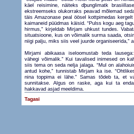
käel reisimine, näiteks dþunglimatk brasiillase
ekstreemseks olukorraks peavad mõlemad seda,
täis Amazonase peal öösel kottpimedas kergelt 
kaimaneid püüdmas käisid. “Pulss kogu aeg tagu
hirmus,” kirjeldab Mirjam uhkust tundes. Vabatah
situatsioone, kus on võimalik surma saada, otsi
niigi palju, miks siis veel juurde organiseerida,” a
Mirjami abikaasa iseloomustab teda lausega: 
vähegi võimalik.” Kui tavalised inimesed on ka
siis tema on seda nelja jalaga. “Mul on alahoiui
antud kohe,” tunnistab Mirjam ka ise. “Ohtli
nina toppima ei lähe.” Samas tõdeb ta, et vah
sunnitakse. Algus on raske, aga kui ta endas
hakkavad asjad meeldima.
Tagasi