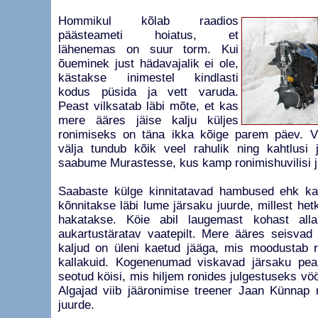
Hommikul kõlab raadios
päästeameti hoiatus, et
lähenemas on suur torm. Kui
õueminek just hädavajalik ei ole,
kästakse inimestel kindlasti
kodus püsida ja vett varuda.
Peast vilksatab läbi mõte, et kas
mere ääres jäise kalju küljes
ronimiseks on täna ikka kõige parem päev. Vi
välja tundub kõik veel rahulik ning kahtlusi j
saabume Murastesse, kus kamp ronimishuvilisi 
Saabaste külge kinnitatavad hambused ehk kas
kõnnitakse läbi lume järsaku juurde, millest het
hakatakse. Köie abil laugemast kohast all
aukartustäratav vaatepilt. Mere ääres seisvad
kaljud on üleni kaetud jääga, mis moodustab r
kallakuid. Kogenenumad viskavad järsaku peal
seotud köisi, mis hiljem ronides julgestuseks vöö
Algajad viib jääronimise treener Jaan Künnap
juurde.