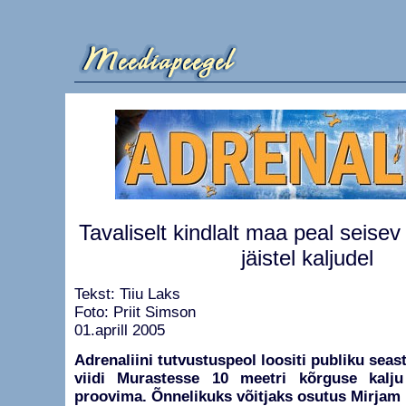
Tavaliselt kindlalt maa peal seisev
jäistel kaljudel
Tekst: Tiiu Laks
Foto: Priit Simson
01.aprill 2005
Adrenaliini tutvustuspeol loositi publiku seas
viidi Murastesse 10 meetri kõrguse kalju
proovima. Õnnelikuks võitjaks osutus Mirjam