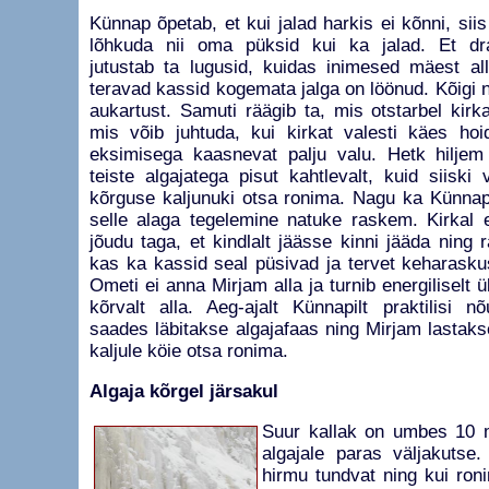
Künnap õpetab, et kui jalad harkis ei kõnni, sii
lõhkuda nii oma püksid kui ka jalad. Et dram
jutustab ta lugusid, kuidas inimesed mäest a
teravad kassid kogemata jalga on löönud. Kõigi 
aukartust. Samuti räägib ta, mis otstarbel kir
mis võib juhtuda, kui kirkat valesti käes ho
eksimisega kaasnevat palju valu. Hetk hilje
teiste algajatega pisut kahtlevalt, kuid siiski
kõrguse kaljunuki otsa ronima. Nagu ka Künnap
selle alaga tegelemine natuke raskem. Kirkal ei
jõudu taga, et kindlalt jäässe kinni jääda ning
kas ka kassid seal püsivad ja tervet keharask
Ometi ei anna Mirjam alla ja turnib energiliselt ül
kõrvalt alla. Aeg-ajalt Künnapilt praktilisi n
saades läbitakse algajafaas ning Mirjam lastak
kaljule köie otsa ronima.
Algaja kõrgel järsakul
Suur kallak on umbes 10 m
algajale paras väljakutse
hirmu tundvat ning kui ron