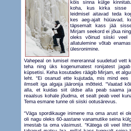
köis sinna külge kinnitat
koha, kus kirka sisse 
leidmisel aitavad teda ko
kes aeg-ajalt hüüavad, k
täpsemalt kass jää siss
Mirjam seekord ei jõua ning 
oleks võinud siiski veel 
allatulemine võtab enamas
ülesronimine.
Vahepeal on lumisel mererannal suudetud vett 
teha ning üks kogenumatest ronijatest jagab
küpsetisi. Keha kosutades räägib Mirjam, et alguse
leht. “Ei osanud ette kujutada, mis mind ees o
ilmselt iga algaja jääronija mõtteid. “Vaatad kõ
alla, et kuidas siit üldse alla peab saama j
reaalsus kohale jõudma, et sealt peab veel kun
Tema esmane tunne oli siiski ootusärevus.
“Väga spordikauge inimene ma oma arust ei ol
oli nagu oleks 60-aastane vanamutike seina kül
imestab ta oma väsimust. “Kätega oli veel liht
tabanud matsu ära, millal kass tugevalt seina kü