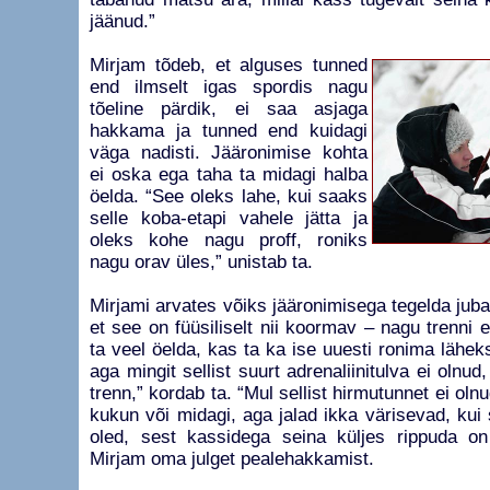
jäänud.”
Mirjam tõdeb, et alguses tunned
end ilmselt igas spordis nagu
tõeline pärdik, ei saa asjaga
hakkama ja tunned end kuidagi
väga nadisti. Jääronimise kohta
ei oska ega taha ta midagi halba
öelda. “See oleks lahe, kui saaks
selle koba-etapi vahele jätta ja
oleks kohe nagu proff, roniks
nagu orav üles,” unistab ta.
Mirjami arvates võiks jääronimisega tegelda juba 
et see on füüsiliselt nii koormav – nagu trenni
ta veel öelda, kas ta ka ise uuesti ronima läheks
aga mingit sellist suurt adrenaliinitulva ei olnu
trenn,” kordab ta. “Mul sellist hirmutunnet ei oln
kukun või midagi, aga jalad ikka värisevad, ku
oled, sest kassidega seina küljes rippuda on
Mirjam oma julget pealehakkamist.