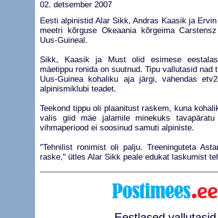
02. detsember 2007
Eesti alpinistid Alar Sikk, Andras Kaasik ja Ervi
meetri kõrguse Okeaania kõrgeima Carstensz
Uus-Guineal.
Sikk, Kaasik ja Must olid esimese eestalas
mäetippu ronida on suutnud. Tipu vallutasid nad 
Uus-Guinea kohaliku aja järgi, vahendas etv
alpinismiklubi teadet.
Teekond tippu oli plaanitust raskem, kuna kohalik
valis giid mäe jalamile minekuks tavapäratu
vihmaperiood ei soosinud samuti alpiniste.
"Tehnilist ronimist oli palju. Treeninguteta Ast
raske," ütles Alar Sikk peale edukat laskumist te
Eestlased vallutasid