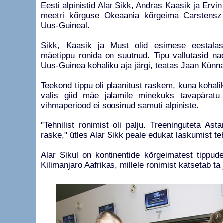
Eesti alpinistid Alar Sikk, Andras Kaasik ja Ervi
meetri kõrguse Okeaania kõrgeima Carstensz
Uus-Guineal.
Sikk, Kaasik ja Must olid esimese eestalas
mäetippu ronida on suutnud. Tipu vallutasid na
Uus-Guinea kohaliku aja järgi, teatas Jaan Künna
Teekond tippu oli plaanitust raskem, kuna kohalik
valis giid mäe jalamile minekuks tavapäratu
vihmaperiood ei soosinud samuti alpiniste.
"Tehnilist ronimist oli palju. Treeninguteta Ast
raske," ütles Alar Sikk peale edukat laskumist te
Alar Sikul on kontinentide kõrgeimatest tippud
Kilimanjaro Aafrikas, millele ronimist katsetab ta