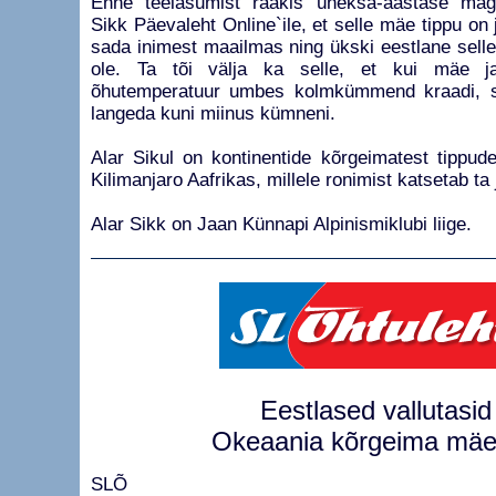
Enne teelasumist rääkis üheksa-aastase mägir
Sikk Päevaleht Online`ile, et selle mäe tippu on 
sada inimest maailmas ning ükski eestlane sell
ole. Ta tõi välja ka selle, et kui mäe ja
õhutemperatuur umbes kolmkümmend kraadi, si
langeda kuni miinus kümneni.
Alar Sikul on kontinentide kõrgeimatest tippud
Kilimanjaro Aafrikas, millele ronimist katsetab ta
Alar Sikk on Jaan Künnapi Alpinismiklubi liige.
Eestlased vallutasid
Okeaania kõrgeima mäe
SLÕ