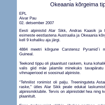
Okeaania kõrgeima ti
EPL
Aivar Pau
02. detsember 2007
Eesti alpinistid Alar Sikk, Andras Kaasik ja
esimeste eestlastena Austraalia ja Okeaania kõ
kell 9 kohaliku aja järgi.
4884 meetri kõrgune Carstensz Pyramid´i 
Guineal.
Teekond tippu oli plaanitust raskem, kuna kohalik
valis giid mäe jalamile minekuks tavapäratu
vihmaperiood ei soosinud alpiniste.
“Tehnilist ronimist oli palju. Treeninguteta Ast
raske,” ütles Alar Sikk peale edukat laskumis
alpinismiklubile. Tervis on alpinistidel hea ning
plaanitult.