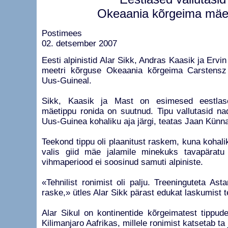
Okeaania kõrgeima mäe
Postimees
02. detsember 2007
Eesti alpinistid Alar Sikk, Andras Kaasik ja Ervi
meetri kõrguse Okeaania kõrgeima Carstensz
Uus-Guineal.
Sikk, Kaasik ja Mast on esimesed eestlas
mäetippu ronida on suutnud. Tipu vallutasid na
Uus-Guinea kohaliku aja järgi, teatas Jaan Künnap
Teekond tippu oli plaanitust raskem, kuna kohalik
valis giid mäe jalamile minekuks tavapäratu
vihmaperiood ei soosinud samuti alpiniste.
«Tehnilist ronimist oli palju. Treeninguteta Ast
raske,» ütles Alar Sikk pärast edukat laskumist t
Alar Sikul on kontinentide kõrgeimatest tippud
Kilimanjaro Aafrikas, millele ronimist katsetab ta