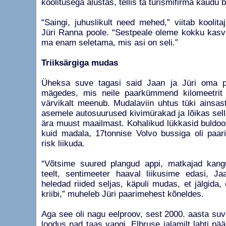
koolitusega alustas, tellis ta turismifirma kaudu 
“Saingi, juhuslikult need mehed,” viitab koolit
Jüri Ranna poole. “Sestpeale oleme kokku kasva
ma enam seletama, mis asi on seli.”
Triiksärgiga mudas
Üheksa suve tagasi said Jaan ja Jüri oma p
mägedes, mis neile paarkümmend kilomeetrit 
värvikalt meenub. Mudalaviin uhtus tüki ainsas
asemele autosuurused kivimürakad ja lõikas sell
ära muust maailmast. Kohalikud lükkasid buldoose
kuid madala, 17tonnise Volvo bussiga oli paari
risk liikuda.
“Võtsime suured plangud appi, matkajad kangu
teelt, sentimeeter haaval liikusime edasi, Ja
heledad riided seljas, käpuli mudas, et jälgida,
kriibi,” muheleb Jüri paarimehest kõneldes.
Aga see oli nagu eelproov, sest 2000. aasta su
loodus nad taas vangi. Elbruse jalamilt lahti pä