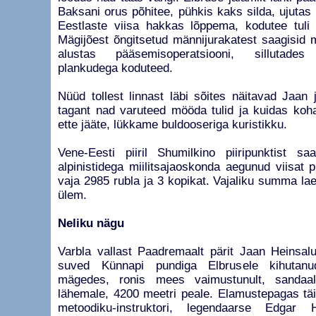
Baksani orus põhitee, pühkis kaks silda, ujutas 
Eestlaste viisa hakkas lõppema, kodutee tuli 
Mägijõest õngitsetud männijurakatest saagisid
alustas pääsemisoperatsiooni, sillutades 
plankudega koduteed.
Nüüd tollest linnast läbi sõites näitavad Jaan 
tagant nad varuteed mööda tulid ja kuidas koha
ette jääte, lükkame buldooseriga kuristikku.
Vene-Eesti piiril Shumilkino piiripunktist s
alpinistidega miilitsajaoskonda aegunud viisat
vaja 2985 rubla ja 3 kopikat. Vajaliku summa lae
ülem.
Neliku nägu
Varbla vallast Paadremaalt pärit Jaan Heinsal
suved Künnapi pundiga Elbrusele kihutan
mägedes, ronis mees vaimustunult, sandaali
lähemale, 4200 meetri peale. Elamustepagas täi
metoodiku-instruktori, legendaarse Edgar