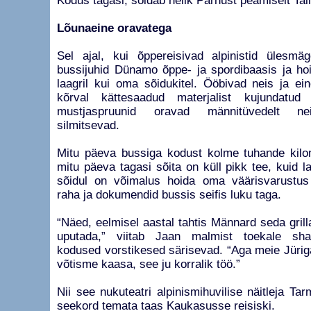
Kodus tagasi, sõidab nelik Pärnust peamiselt Tall
Lõunaeine oravatega
Sel ajal, kui õppereisivad alpinistid ülesmä
bussijuhid Dünamo õppe- ja spordibaasis ja hoi
laagril kui oma sõidukitel. Ööbivad neis ja e
kõrval kättesaadud materjalist kujundatu
mustjaspruunid oravad männitüvedelt nei
silmitsevad.
Mitu päeva bussiga kodust kolme tuhande kilo
mitu päeva tagasi sõita on küll pikk tee, kuid laa
sõidul on võimalus hoida oma väärisvarustus
raha ja dokumendid bussis seifis luku taga.
“Näed, eelmisel aastal tahtis Männard seda grilla
uputada,” viitab Jaan malmist toekale shash
kodused vorstikesed särisevad. “Aga meie Jürig
võtisme kaasa, see ju korralik töö.”
Nii see nukuteatri alpinismihuvilise näitleja Tar
seekord temata taas Kaukasusse reisiski.