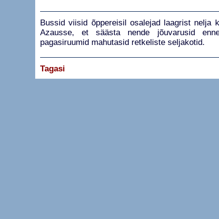
Bussid viisid õppereisil osalejad laagrist nelja 
Azausse, et säästa nende jõuvarusid enne
pagasiruumid mahutasid retkeliste seljakotid.
Tagasi