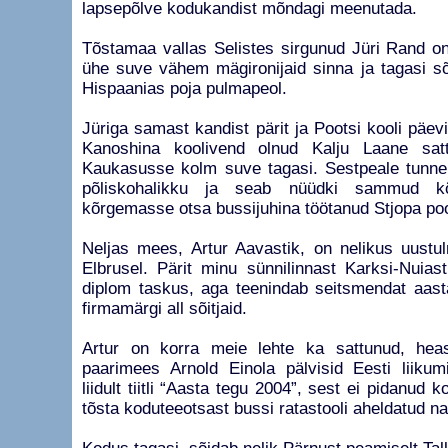
lapsepõlve kodukandist mõndagi meenutada.
Tõstamaa vallas Selistes sirgunud Jüri Rand o
ühe suve vähem mägironijaid sinna ja tagasi sõ
Hispaanias poja pulmapeol.
Jüriga samast kandist pärit ja Pootsi kooli päevi
Kanoshina koolivend olnud Kalju Laane sat
Kaukasusse kolm suve tagasi. Sestpeale tunneb
põliskohalikku ja seab nüüdki sammud kõ
kõrgemasse otsa bussijuhina töötanud Stjopa poo
Neljas mees, Artur Aavastik, on nelikus uustu
Elbrusel. Pärit minu sünnilinnast Karksi-Nuiast,
diplom taskus, aga teenindab seitsmendat aast
firmamärgi all sõitjaid.
Artur on korra meie lehte ka sattunud, hea
paarimees Arnold Einola pälvisid Eesti liiku
liidult tiitli “Aasta tegu 2004”, sest ei pidanud
tõsta koduteeotsast bussi ratastooli aheldatud na