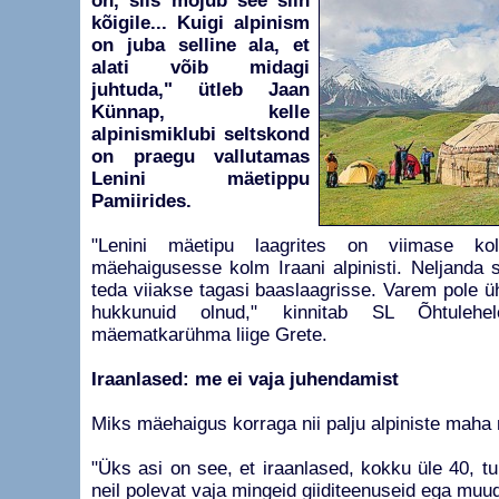
on, siis mõjub see siin
kõigile... Kuigi alpinism
on juba selline ala, et
alati võib midagi
juhtuda," ütleb Jaan
Künnap, kelle
alpinismiklubi seltskond
on praegu vallutamas
Lenini mäetippu
Pamiirides.
"Lenini mäetipu laagrites on viimase k
mäehaigusesse kolm Iraani alpinisti. Neljanda 
teda viiakse tagasi baaslaagrisse. Varem pole ühe
hukkunuid olnud," kinnitab SL Õhtuleh
mäematkarühma liige Grete.
Iraanlased: me ei vaja juhendamist
Miks mäehaigus korraga nii palju alpiniste maha
"Üks asi on see, et iraanlased, kokku üle 40, tuli
neil polevat vaja mingeid giiditeenuseid ega muud