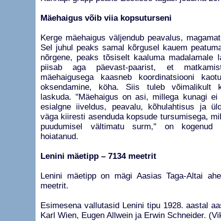
Mäehaigus võib viia kopsuturseni
Kerge mäehaigus väljendub peavalus, magamat
Sel juhul peaks samal kõrgusel kauem peatuma
nõrgene, peaks tõsiselt kaaluma madalamale la
piisab aga päevast-paarist, et matkamis
mäehaigusega kaasneb koordinatsiooni kaotu
oksendamine, köha. Siis tuleb võimalikult k
laskuda. "Mäehaigus on asi, millega kunagi ei 
esialgne iiveldus, peavalu, kõhulahtisus ja ül
väga kiiresti asenduda kopsude tursumisega, mill
puudumisel vältimatu surm," on kogenud a
hoiatanud.
Lenini mäetipp – 7134 meetrit
Lenini mäetipp on mägi Aasias Taga-Altai ahe
meetrit.
Esimesena vallutasid Lenini tipu 1928. aastal aas
Karl Wien, Eugen Allwein ja Erwin Schneider. (Vi