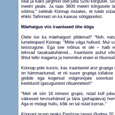
seal ja kaks järgmist ööd juba 5200 kõrgusel. Si
meetri peale. Ja taas 3600 meetri kõrgusele l
sööma," seletab Künnap muiates, et tuleb süüa 
ehkki Tallinnast on ka kaasas söögipoolist.
Mäehaigus viis iraanlased ühe ööga
Olete ise ka mäehaigust põdenud? "Noh, natuk
lumeleopard Künnap. "Mitte väga hullusti. Mul 
teistsugune. Ega see mõnus ei ole – halb e
tekivad tasakaaluhäired... Iraanlaste puhul võis
õhtul telki magama ja hommikul enam ei tõusnud
Künnap pole kursis, kas iraanlastel arst grupiga 
on hämmastunud, et nii suure grupiga tullakse 
giidide ega kogenud mägironijate soovitusi
keeldusid igasugustest nõuannetest!"
"Meil oli siin 16 inimest grupis, nüüd küll jub
väikesed tervisehäired ja täna (pühapäeva) homm
Aga ei midagi hullu, kõik on tal nüüd korras."
Künnapi grupp peaks Eestisse tagasi jõudma 20.