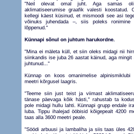
"Neil olevat omal juht. Aga samas oli 
aklimatiseerumise graafik valesti koostatud. 
kellegi käest küsinud, et mismoodi see asi tege
võinuks juhendada –, siis poleks ronimine ne
lõppenud."
Künnapi sõnul on juhtum harukordne.
"Mina ei mäleta küll, et siin oleks midagi nii hi
siinkandis ise juba 26 aastat käinud, aga mingit s
juhtunud..."
Künnap on koos omanimelise alpinismiklubi 
meetri kõrgusel laagris.
"Teeme siin just teist ja viimast aklimatiseer
tänase päevaga kõik hästi," rahustab ta kodus
pole midagi hullu lahti. Künnapi grupp endale ir
luba. Tippu ihalejad ööbisid kõigepealt 4200 mee
taas alla 3600 meetri peale.
"Söödi arbuusi ja lambaliha ja siis taas üles 4